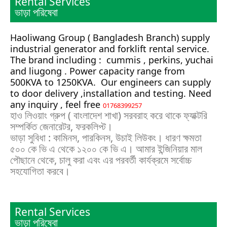
Rental Services
ভাড়া পরিষেবা
Haoliwang Group ( Bangladesh Branch) supply
industrial generator and forklift rental service.
The brand including : cummis , perkins, yuchai
and liugong . Power capacity range from
500KVA to 1250KVA. Our engineers can supply
to door delivery ,installation and testing. Need
any inquiry , feel free
01768399257
হাও লিওয়াং গ্রুপ ( বাংলাদেশ শাখা) সরবরাহ করে থাকে ফ্যাক্টরি
সম্পর্কিত জেনারেটর, ফরকলিপ্ট।
ভাড়া সুবিধা : কামিনস, পারকিনস, উচাই লিউকং। ধারণ ক্ষমতা
৫০০ কে ভি এ থেকে ১২০০ কে ভি এ। আমার ইন্জিনিয়ার মাল
পৌছানে থেকে, চালু করা এবং এর পরবর্তী কার্যক্রমে সর্বোচ্চ
সহযোগিতা করবে।
Rental Services
ভাড়া পরিষেবা