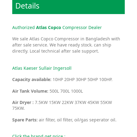
Details
Authorized
Atlas Copco
Compressor Dealer
We sale Atlas Copco Compressor in Bangladesh with
after sale service. We have ready stock. can ship
directly. Local technical after sale support.
Atlas Kaeser Sullair Ingersoll
Capacity available:
10HP 20HP 30HP 50HP 100HP.
Air Tank Volume:
500L 700L 1000L
Air Dryer :
7.5KW 15KW 22KW 37KW 45KW 55KW
75KW.
Spare Parts:
air filter, oil filter, oil/gas seperator oil.
Click the brand get price :