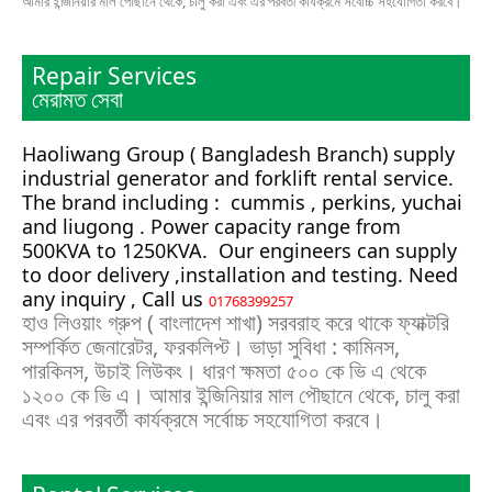
আমার ইন্জিনিয়ার মাল পৌছানে থেকে, চালু করা এবং এর পরবর্তী কার্যক্রমে সর্বোচ্চ সহযোগিতা করবে।
Repair Services
মেরামত সেবা
Haoliwang Group ( Bangladesh Branch) supply
industrial generator and forklift rental service.
The brand including : cummis , perkins, yuchai
and liugong . Power capacity range from
500KVA to 1250KVA. Our engineers can supply
to door delivery ,installation and testing. Need
any inquiry , Call us
01768399257
হাও লিওয়াং গ্রুপ ( বাংলাদেশ শাখা) সরবরাহ করে থাকে ফ্যাক্টরি
সম্পর্কিত জেনারেটর, ফরকলিপ্ট। ভাড়া সুবিধা : কামিনস,
পারকিনস, উচাই লিউকং। ধারণ ক্ষমতা ৫০০ কে ভি এ থেকে
১২০০ কে ভি এ। আমার ইন্জিনিয়ার মাল পৌছানে থেকে, চালু করা
এবং এর পরবর্তী কার্যক্রমে সর্বোচ্চ সহযোগিতা করবে।