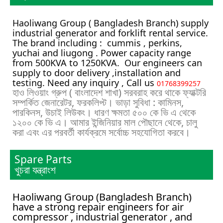
Haoliwang Group ( Bangladesh Branch) supply
industrial generator and forklift rental service.
The brand including : cummis , perkins,
yuchai and liugong . Power capacity range
from 500KVA to 1250KVA. Our engineers can
supply to door delivery ,installation and
testing. Need any inquiry , Call us
01768399257
হাও লিওয়াং গ্রুপ ( বাংলাদেশ শাখা) সরবরাহ করে থাকে ফ্যাক্টরি
সম্পর্কিত জেনারেটর, ফরকলিপ্ট। ভাড়া সুবিধা : কামিনস,
পারকিনস, উচাই লিউকং। ধারণ ক্ষমতা ৫০০ কে ভি এ থেকে
১২০০ কে ভি এ। আমার ইন্জিনিয়ার মাল পৌছানে থেকে, চালু
করা এবং এর পরবর্তী কার্যক্রমে সর্বোচ্চ সহযোগিতা করবে।
Spare Parts
খুচরা যন্ত্রাংশ
Haoliwang Group (Bangladesh Branch)
have a strong repair engineers for air
compressor , industrial generator , and