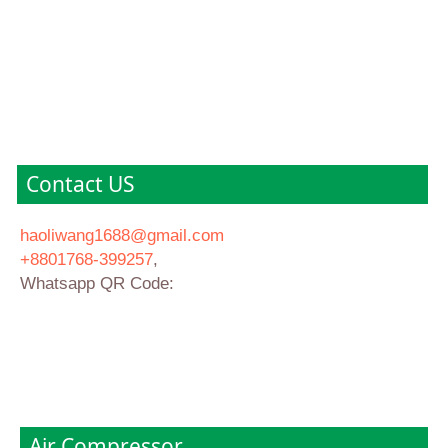
Contact US
haoliwang1688@gmail.com
+8801768-399257
,
Whatsapp QR Code:
Air Compressor